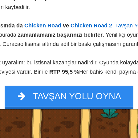
n kaybedilir.
asında da
Chicken Road
ve
Chicken Road 2
,
Tavşan Y
, burada
zamanlamaniz başarinizi beli̇rler
. Yenilikçi oyu
Curacao lisansı altında adil bir baskı çalışmasını garanti 
 uyaralım: bu istisnai kazançlar nadirdir. Oyunda kolayd
viyesi vardır. Bir ile
RTP 95,5 %
Her bahis kendi payına d
TAVŞAN YOLU OYNA