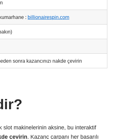
ün
 kumarhane :
billionairespin.com
bakın)
emeden sonra kazancınızı nakde çevirin
dir?
 slot makinelerinin aksine, bu interaktif
de çevirin
. Kazanç çarpanı her başarılı