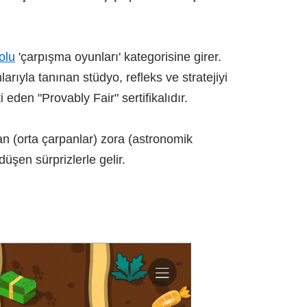
olu
'çarpışma oyunları' kategorisine girer.
nlarıyla tanınan stüdyo, refleks ve stratejiyi
eden "Provably Fair" sertifikalıdır.
an (orta çarpanlar) zora (astronomik
üşen sürprizlerle gelir.