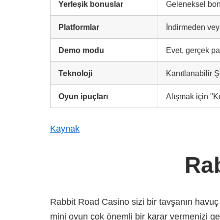
Yerleşik bonuslar
Geleneksel bon
Platformlar
İndirmeden vey
Demo modu
Evet, gerçek par
Teknoloji
Kanıtlanabilir Ş
Oyun ipuçları
Alışmak için "K
Kaynak
Rab
Rabbit Road Casino sizi bir tavşanın havuç ta
mini oyun çok önemli bir karar vermenizi ge