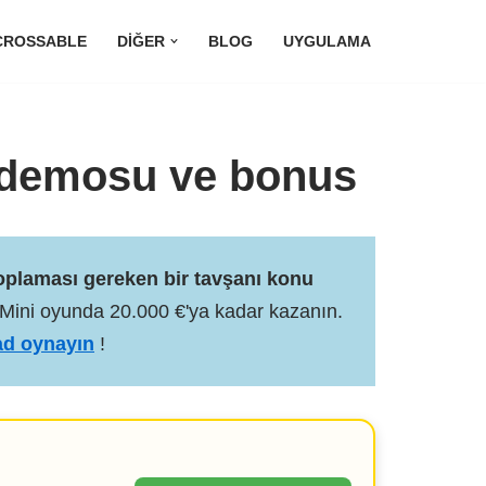
CROSSABLE
DIĞER
BLOG
UYGULAMA
n demosu ve bonus
oplaması gereken bir tavşanı konu
Mini oyunda 20.000 €'ya kadar kazanın.
ad oynayın
!