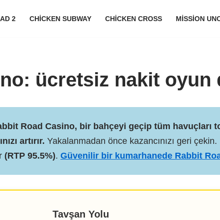
AD 2
CHICKEN SUBWAY
CHICKEN CROSS
MISSION UN
no: ücretsiz nakit oyu
bbit Road Casino, bir bahçeyi geçip tüm havuçları t
ızı artırır.
Yakalanmadan önce kazancınızı geri çekin. 
r
(RTP 95.5%)
.
Güvenilir bir kumarhanede Rabbit Ro
Tavşan Yolu