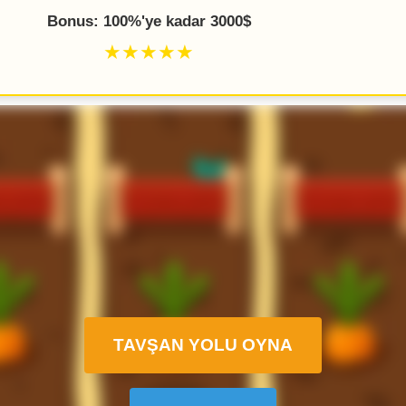
Bonus: 100%'ye kadar 3000$
★★★★★
TAVŞAN YOLU OYNA