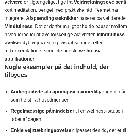
velvære
er tilgængelige, lige fra
Vejrtrækningsøvelser
til
kort meditation, beriget med praktiske råd. Teamet har
integreret
Afspændingsteknikker
baseret på validerede
Mindfulness
. Det er derfor muligt at holde pauser mellem
niveauerne for at øve forskellige aktiviteter.
Mindfulness-
øvelser
dyb vejrtrækning, visualiseringer eller
mikromeditationer som i de bedste
wellness-
applikationer
.
Nogle eksempler på det indhold, der
tilbydes
Audioguidede afslapningssessioner
tilgængelig når
som helst fra hovedmenuen
Regelmæssige påmindelser
til en wellness-pause i
løbet af dagen
Enkle vejrtrækningsøvelser
tilpasset den tid, der er til