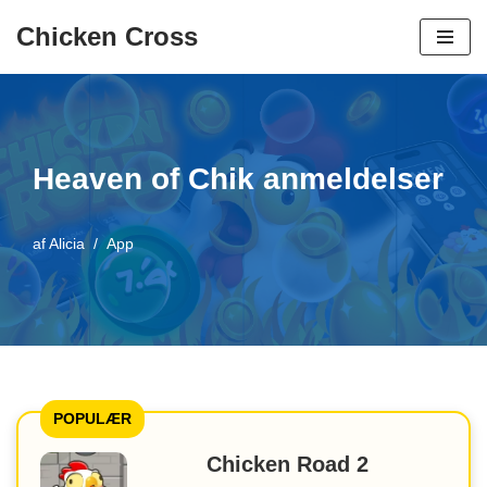
Chicken Cross
Spring
til
indhold
Heaven of Chik anmeldelser
af
Alicia
App
POPULÆR
Chicken Road 2