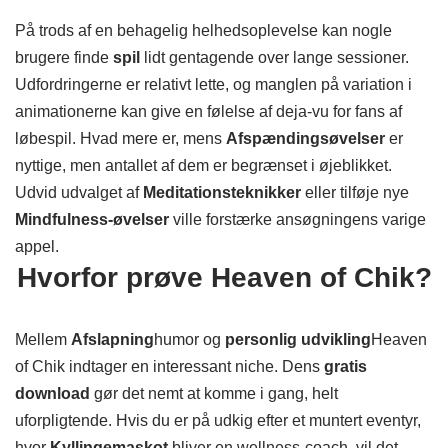
På trods af en behagelig helhedsoplevelse kan nogle
brugere finde
spil
lidt gentagende over lange sessioner.
Udfordringerne er relativt lette, og manglen på variation i
animationerne kan give en følelse af deja-vu for fans af
løbespil. Hvad mere er, mens
Afspændingsøvelser
er
nyttige, men antallet af dem er begrænset i øjeblikket.
Udvid udvalget af
Meditationsteknikker
eller tilføje nye
Mindfulness-øvelser
ville forstærke ansøgningens varige
appel.
Hvorfor prøve Heaven of Chik?
Mellem
Afslapning
humor og
personlig udvikling
Heaven
of Chik indtager en interessant niche. Dens
gratis
download
gør det nemt at komme i gang, helt
uforpligtende. Hvis du er på udkig efter et muntert eventyr,
hvor
Kyllingemaskot
bliver en wellness-coach, vil det