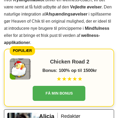
være nemt at få fuldt udbytte af den
Vejledte øvelser
. Den
naturlige integration af
Afspændingsøvelser
i spilfaserne
gør Heaven of Chik til en original mulighed, der er ideel til
at introducere nye brugere til principperne i
Mindfulness
eller for at bringe et frisk pust til verden af
wellness-
applikationer
.
POPULÆR
Chicken Road 2
Bonus: 100% op til 1500kr
★★★★★
FÅ MIN BONUS
Alicia
Redaktør