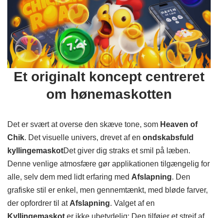
Et originalt koncept centreret
om hønemaskotten
Det er svært at overse den skæve tone, som
Heaven of
Chik
. Det visuelle univers, drevet af en
ondskabsfuld
kyllingemaskot
Det giver dig straks et smil på læben.
Denne venlige atmosfære gør applikationen tilgængelig for
alle, selv dem med lidt erfaring med
Afslapning
. Den
grafiske stil er enkel, men gennemtænkt, med bløde farver,
der opfordrer til at
Afslapning
. Valget af en
Kyllingemaskot
er ikke ubetydelig: Den tilføjer et strejf af