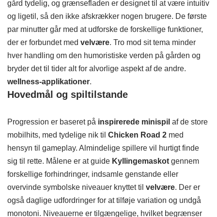
gård tydelig, og grænsefladen er designet til at være intuitiv
og ligetil, så den ikke afskrækker nogen brugere. De første
par minutter går med at udforske de forskellige funktioner,
der er forbundet med
velvære
. Tro mod sit tema minder
hver handling om den humoristiske verden på gården og
bryder det til tider alt for alvorlige aspekt af de andre.
wellness-applikationer
.
Hovedmål og spiltilstande
Progression er baseret på
inspirerede minispil
af de store
mobilhits, med tydelige nik til
Chicken Road 2
med
hensyn til gameplay. Almindelige spillere vil hurtigt finde
sig til rette. Målene er at guide
Kyllingemaskot
gennem
forskellige forhindringer, indsamle genstande eller
overvinde symbolske niveauer knyttet til
velvære
. Der er
også daglige udfordringer for at tilføje variation og undgå
monotoni. Niveauerne er tilgængelige, hvilket begrænser