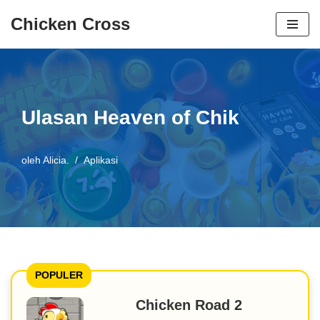
Chicken Cross
Loncat
ke
konten
Ulasan Heaven of Chik
oleh
Alicia.
Aplikasi
POPULER
Chicken Road 2