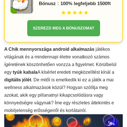
Bónusz : 100% legfeljebb 1500ft
★★★★★
SZEREZD MEG A BÓNUSZOMAT
A Chik mennyországa android alkalmazás
játékos
világának és a mindennapi életre vonatkozó számos
ígéretének köszönhetően vonzza a figyelmet. Körülbelül
egy
tyúk kabala
A kísérlet eredeti megközelítést kínál a
digitális jólét
. De mitől is emelkedik ki ez a játék a mai
wellness alkalmazások közül? Hogyan szólítja meg
azokat, akik egy pillanatnyi kikapcsolódásra vagy
könnyedségre vágynak? Íme egy részletes áttekintés e
mobiljelenség erősségeiről és korlátairól.