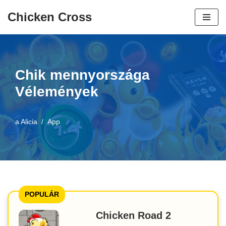
Chicken Cross
Ugrás
a
tartalomra
Chik mennyországa
Vélemények
a
Alicia
App
POPULÁR
Chicken Road 2