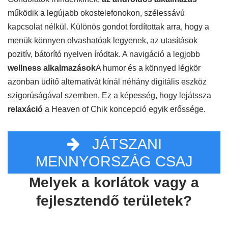
működik a legújabb okostelefonokon, szélessávú
kapcsolat nélkül. Különös gondot fordítottak arra, hogy a
menük könnyen olvashatóak legyenek, az utasítások
pozitív, bátorító nyelven íródtak. A navigáció a legjobb
wellness alkalmazások
A humor és a könnyed légkör
azonban üdítő alternatívát kínál néhány digitális eszköz
szigorúságával szemben. Ez a képesség, hogy lejátssza
relaxáció
a Heaven of Chik koncepció egyik erőssége.
JÁTSZANI
MENNYORSZÁG CSAJ
Melyek a korlátok vagy a
fejlesztendő területek?