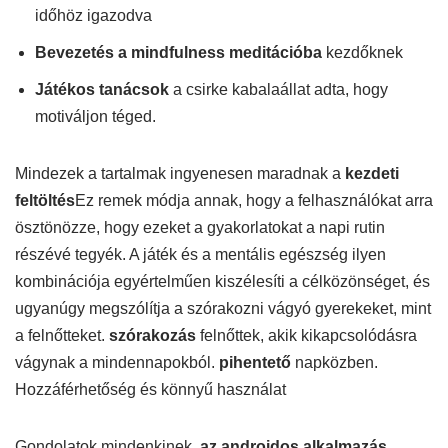
időhöz igazodva
Bevezetés a mindfulness meditációba
kezdőknek
Játékos tanácsok
a csirke kabalaállat adta, hogy
motiváljon téged.
Mindezek a tartalmak ingyenesen maradnak a
kezdeti
feltöltés
Ez remek módja annak, hogy a felhasználókat arra
ösztönözze, hogy ezeket a gyakorlatokat a napi rutin
részévé tegyék. A játék és a mentális egészség ilyen
kombinációja egyértelműen kiszélesíti a célközönséget, és
ugyanúgy megszólítja a szórakozni vágyó gyerekeket, mint
a felnőtteket.
szórakozás
felnőttek, akik kikapcsolódásra
vágynak a mindennapokból.
pihentető
napközben.
Hozzáférhetőség és könnyű használat
Gondolatok mindenkinek,
az androidos alkalmazás