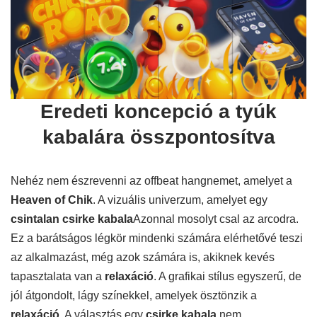
Eredeti koncepció a tyúk
kabalára összpontosítva
Nehéz nem észrevenni az offbeat hangnemet, amelyet a
Heaven of Chik
. A vizuális univerzum, amelyet egy
csintalan csirke kabala
Azonnal mosolyt csal az arcodra.
Ez a barátságos légkör mindenki számára elérhetővé teszi
az alkalmazást, még azok számára is, akiknek kevés
tapasztalata van a
relaxáció
. A grafikai stílus egyszerű, de
jól átgondolt, lágy színekkel, amelyek ösztönzik a
relaxáció
. A választás egy
csirke kabala
nem