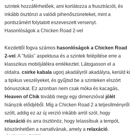
szintek hozzáférhetőek, ami korlátozza a frusztrációt, és
inkább ösztönzi a valódi pihenőszüneteket, mint a
pontszámért folytatott eszeveszett versenyt.
Hasonlóságok a Chicken Road 2-vel
Kezdettől fogva számos
hasonlóságok a Chicken Road
2-vel
. A "futás" aspektusa és a szintek felépítése erre a
klasszikus mobiljátékra emlékeztet. Látogasson el a
oldalra.
csirke kabala
ugorj akadályról akadályra, kerüld ki
a tipikus veszélyeket, és gyűjtsd be a szinteken elszórt
bónuszokat. Ez azonban nem csak móka és kacagás,
Heaven of Chik
tovább megy egy dimenzióval
jólét
hiányzik elődjéből. Míg a Chicken Road 2 a teljesítményről
szólt, addig ez az új verzió inkább arról szól, hogy
relaxáció
és arra ösztönöz, hogy lelassítsuk a tempót,
köszönhetően a narratívának, amely a
relaxáció
.