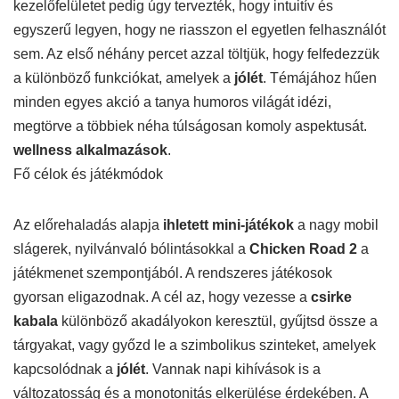
kezelőfelületet pedig úgy tervezték, hogy intuitív és
egyszerű legyen, hogy ne riasszon el egyetlen felhasználót
sem. Az első néhány percet azzal töltjük, hogy felfedezzük
a különböző funkciókat, amelyek a
jólét
. Témájához hűen
minden egyes akció a tanya humoros világát idézi,
megtörve a többiek néha túlságosan komoly aspektusát.
wellness alkalmazások
.
Fő célok és játékmódok
Az előrehaladás alapja
ihletett mini-játékok
a nagy mobil
slágerek, nyilvánvaló bólintásokkal a
Chicken Road 2
a
játékmenet szempontjából. A rendszeres játékosok
gyorsan eligazodnak. A cél az, hogy vezesse a
csirke
kabala
különböző akadályokon keresztül, gyűjtsd össze a
tárgyakat, vagy győzd le a szimbolikus szinteket, amelyek
kapcsolódnak a
jólét
. Vannak napi kihívások is a
változatosság és a monotonitás elkerülése érdekében. A