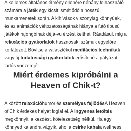
A kellemes általános élmény ellenére néhány felhasználó
számára a
játék
egy kicsit ismétlődő a hosszú
munkamenetek során. A kihívások viszonylag könnyűek,
és az animációk változatosságának hiánya a futó típusú
játékok rajongóinak déjà-vu érzést kelthet. Ráadásul, míg a
relaxációs gyakorlatok
hasznosak, számuk egyelőre
korlátozott. Bővítse a választékot
meditációs technikák
vagy új
tudatossági gyakorlatok
erősítené a pályázat
tartós vonzerejét.
Miért érdemes kipróbálni a
Heaven of Chik-t?
A között
relaxáció
humor és
személyes fejlődés
A Heaven
of Chik érdekes helyet foglal el. A
ingyenes letöltés
megkönnyíti a kezdést, kötelezettség nélkül. Ha egy
könnyed kalandra vágyik, ahol a
csirke kabala
wellness