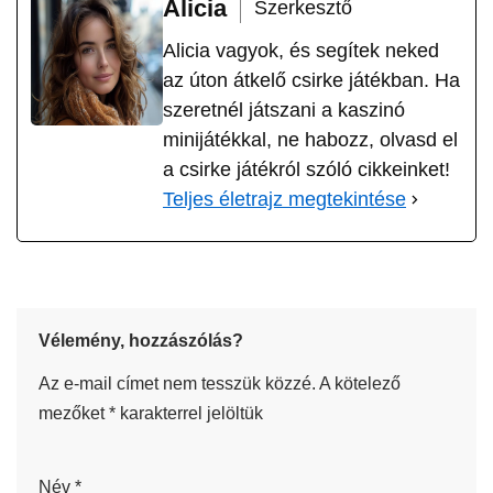
Alicia
Szerkesztő
Alicia vagyok, és segítek neked
az úton átkelő csirke játékban. Ha
szeretnél játszani a kaszinó
minijátékkal, ne habozz, olvasd el
a csirke játékról szóló cikkeinket!
Teljes életrajz megtekintése
Vélemény, hozzászólás?
Az e-mail címet nem tesszük közzé.
A kötelező
mezőket
*
karakterrel jelöltük
Név
*