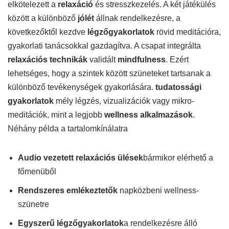
elkötelezett a
relaxáció
és stresszkezelés. A két játékülés
között a különböző
jólét
állnak rendelkezésre, a
következőktől kezdve
légzőgyakorlatok
rövid meditációra,
gyakorlati tanácsokkal gazdagítva. A csapat integrálta
relaxációs technikák
validált
mindfulness
. Ezért
lehetséges, hogy a szintek között szüneteket tartsanak a
különböző tevékenységek gyakorlására.
tudatossági
gyakorlatok
mély légzés, vizualizációk vagy mikro-
meditációk, mint a legjobb
wellness alkalmazások
.
Néhány példa a tartalomkínálatra
Audio vezetett relaxációs ülések
bármikor elérhető a
főmenüből
Rendszeres emlékeztetők
napközbeni wellness-
szünetre
Egyszerű légzőgyakorlatok
a rendelkezésre álló