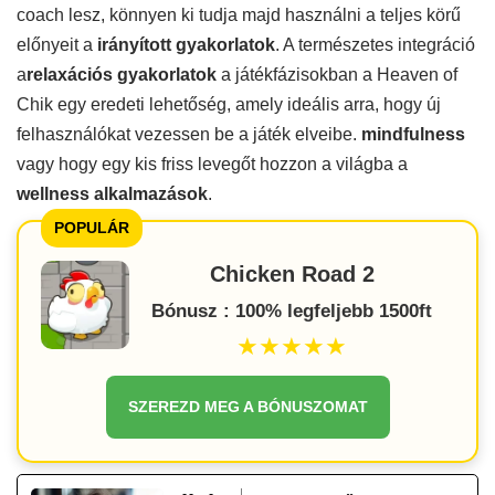
coach lesz, könnyen ki tudja majd használni a teljes körű
előnyeit a
irányított gyakorlatok
. A természetes integráció
a
relaxációs gyakorlatok
a játékfázisokban a Heaven of
Chik egy eredeti lehetőség, amely ideális arra, hogy új
felhasználókat vezessen be a játék elveibe.
mindfulness
vagy hogy egy kis friss levegőt hozzon a világba a
wellness alkalmazások
.
POPULÁR
Chicken Road 2
Bónusz : 100% legfeljebb 1500ft
★★★★★
SZEREZD MEG A BÓNUSZOMAT