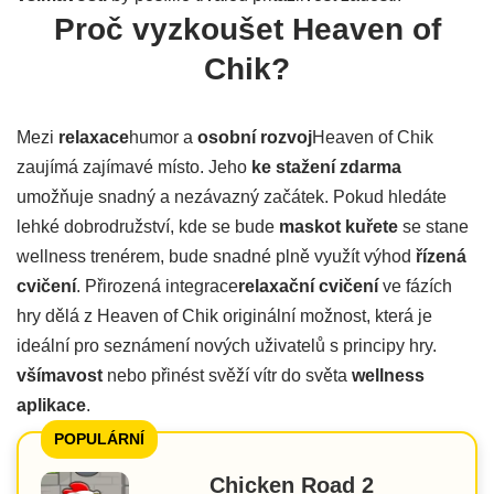
Proč vyzkoušet Heaven of
Chik?
Mezi
relaxace
humor a
osobní rozvoj
Heaven of Chik
zaujímá zajímavé místo. Jeho
ke stažení zdarma
umožňuje snadný a nezávazný začátek. Pokud hledáte
lehké dobrodružství, kde se bude
maskot kuřete
se stane
wellness trenérem, bude snadné plně využít výhod
řízená
cvičení
. Přirozená integrace
relaxační cvičení
ve fázích
hry dělá z Heaven of Chik originální možnost, která je
ideální pro seznámení nových uživatelů s principy hry.
všímavost
nebo přinést svěží vítr do světa
wellness
aplikace
.
POPULÁRNÍ
Chicken Road 2