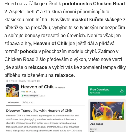
Hned na začátku je několik
podobnosti s Chicken Road
2
. Aspekt "běhu" a struktura úrovní připomínají tuto
klasickou mobilní hru. Navštivte
maskot kuřete
skákejte z
překážky na překážku, vyhýbejte se typickým nebezpečím
a sbírejte bonusy rozeseté po úrovních. Není to však jen
zábava a hry,
Heaven of Chik
jde ještě dál a přidává
rozměr
pohoda
v předchozím modelu chybí. Zatímco v
Chicken Road 2 šlo především o výkon, v této nové verzi
jde spíše o
relaxace
a vybízí vás ke zpomalení tempa díky
příběhu založenému na
relaxace
.