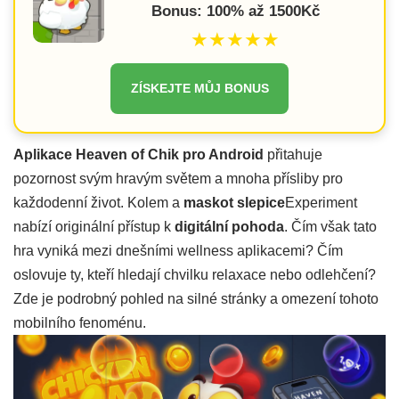
Bonus: 100% až 1500Kč
★★★★★
ZÍSKEJTE MŮJ BONUS
Aplikace Heaven of Chik pro Android
přitahuje
pozornost svým hravým světem a mnoha přísliby pro
každodenní život. Kolem a
maskot slepice
Experiment
nabízí originální přístup k
digitální pohoda
. Čím však tato
hra vyniká mezi dnešními wellness aplikacemi? Čím
oslovuje ty, kteří hledají chvilku relaxace nebo odlehčení?
Zde je podrobný pohled na silné stránky a omezení tohoto
mobilního fenoménu.