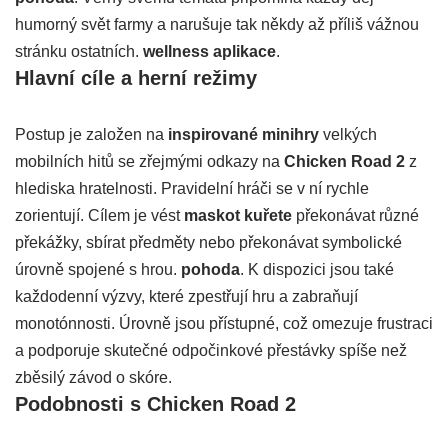
humorný svět farmy a narušuje tak někdy až příliš vážnou
stránku ostatních.
wellness aplikace
.
Hlavní cíle a herní režimy
Postup je založen na
inspirované minihry
velkých
mobilních hitů se zřejmými odkazy na
Chicken Road 2
z
hlediska hratelnosti. Pravidelní hráči se v ní rychle
zorientují. Cílem je vést
maskot kuřete
překonávat různé
překážky, sbírat předměty nebo překonávat symbolické
úrovně spojené s hrou.
pohoda
. K dispozici jsou také
každodenní výzvy, které zpestřují hru a zabraňují
monotónnosti. Úrovně jsou přístupné, což omezuje frustraci
a podporuje skutečné odpočinkové přestávky spíše než
zběsilý závod o skóre.
Podobnosti s Chicken Road 2