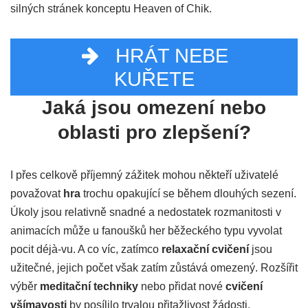
silných stránek konceptu Heaven of Chik.
HRÁT NEBE
KUŘETE
Jaká jsou omezení nebo
oblasti pro zlepšení?
I přes celkově příjemný zážitek mohou někteří uživatelé
považovat
hra
trochu opakující se během dlouhých sezení.
Úkoly jsou relativně snadné a nedostatek rozmanitosti v
animacích může u fanoušků her běžeckého typu vyvolat
pocit déjà-vu. A co víc, zatímco
relaxační cvičení
jsou
užitečné, jejich počet však zatím zůstává omezený. Rozšířit
výběr
meditační techniky
nebo přidat nové
cvičení
všímavosti
by posílilo trvalou přitažlivost žádosti.