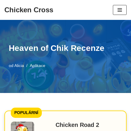
Chicken Cross
Přeskočit
na
obsah
Heaven of Chik Recenze
od
Alicia
Aplikace
POPULÁRNÍ
Chicken Road 2