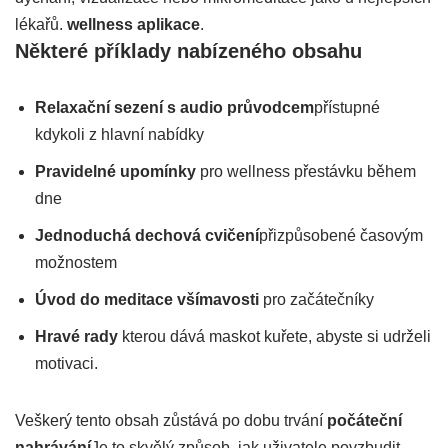
lékařů.
wellness aplikace
.
Některé příklady nabízeného obsahu
Relaxační sezení s audio průvodcem
přístupné
kdykoli z hlavní nabídky
Pravidelné upomínky
pro wellness přestávku během
dne
Jednoduchá dechová cvičení
přizpůsobené časovým
možnostem
Úvod do meditace všímavosti
pro začátečníky
Hravé rady
kterou dává maskot kuřete, abyste si udrželi
motivaci.
Veškerý tento obsah zůstává po dobu trvání
počáteční
nahrávání
Je to skvělý způsob, jak uživatele povzbudit,