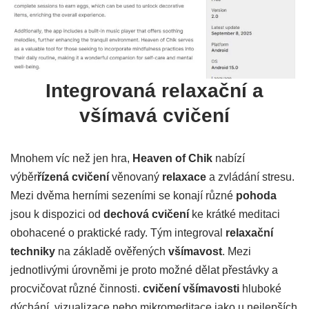
Integrovaná relaxační a
všímavá cvičení
Mnohem víc než jen hra,
Heaven of Chik
nabízí
výběr
řízená cvičení
věnovaný
relaxace
a zvládání stresu.
Mezi dvěma herními sezeními se konají různé
pohoda
jsou k dispozici od
dechová cvičení
ke krátké meditaci
obohacené o praktické rady. Tým integroval
relaxační
techniky
na základě ověřených
všímavost
. Mezi
jednotlivými úrovněmi je proto možné dělat přestávky a
procvičovat různé činnosti.
cvičení všímavosti
hluboké
dýchání, vizualizace nebo mikromeditace jako u nejlepších