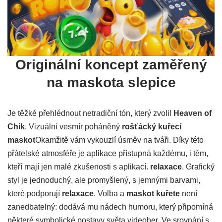
Originální koncept zaměřený
na maskota slepice
Je těžké přehlédnout netradiční tón, který zvolil
Heaven of
Chik
. Vizuální vesmír poháněný
rošťácký kuřecí
maskot
Okamžitě vám vykouzlí úsměv na tváři. Díky této
přátelské atmosféře je aplikace přístupná každému, i těm,
kteří mají jen malé zkušenosti s aplikací.
relaxace
. Grafický
styl je jednoduchý, ale promyšlený, s jemnými barvami,
které podporují
relaxace
. Volba a
maskot kuřete
není
zanedbatelný: dodává mu nádech humoru, který připomíná
některé symbolické postavy světa videoher. Ve srovnání s