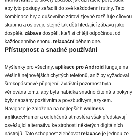
aby tyto postupy zařadili do své každodenní rutiny. Tato
kombinace hry a duševního zdraví zjevně rozšiřuje cílovou
skupinu a oslovuje stejně tak děti hledající zábavu jako
dospělé.
zábava
dospělí, kteří si chtějí odpočinout od
každodenního shonu.
relaxační
během dne.
Přístupnost a snadné používání
Myšlenky pro všechny,
aplikace pro Android
funguje na
většině nejnovějších chytrých telefonů, aniž by vyžadoval
širokopásmové připojení. Zvláštní pozornost byla
věnována tomu, aby byla nabídka snadno čitelná a pokyny
byly napsány pozitivním a povzbudivým jazykem.
Navigace je založena na nejlepších
wellness
aplikace
Humor a odlehčená atmosféra však představují
osvěžující alternativu ke strohosti některých digitálních
nástrojů. Tato schopnost zlehčovat
relaxace
je jednou ze