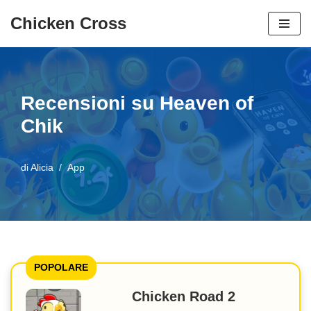
Chicken Cross
Vai
al
contenuto
Recensioni su Heaven of
Chik
di
Alicia
App
POPOLARE
Chicken Road 2