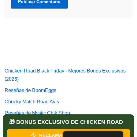
Chicken Road Black Friday - Mejores Bonos Exclusivos
(2026)
Reseñas de BoomEggs
Chucky Match Road Avis
Reseñas de Mystic Chik Shop
🎁 BONUS EXCLUSIVO DE CHICKEN ROAD
Reseñas de Catch The Royal Egg
RECLAMAR MI BONIFICACIÓN