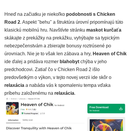
Hneď na začiatku je niekoľko
podobnosti s Chicken
Road 2
. Aspekt "behu" a štruktúra úrovní pripomínajú túto
klasickú mobilnú hru. Navštívte stránku
maskot kurčaťa
skákajte z prekážky na prekážku, vyhýbajte sa typickým
nebezpečenstvám a zbierajte bonusy roztrúsené po
úrovniach. Nie je to však len zábava a hry,
Heaven of Chik
ide ďalej a pridáva rozmer
blahobyt
chýba v jeho
predchodcovi. Zatiaľ čo v Chicken Road 2 išlo
predovšetkým o výkon, v tejto novej verzii ide skôr o
relaxácia
a nabáda vás k spomaleniu tempa vďaka
príbehu založenému na
relaxácia
.