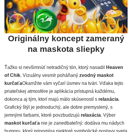
Originálny koncept zameraný
na maskota sliepky
Ťažko si nevšimnúť netradičný tón, ktorý nasadil
Heaven
of Chik
. Vizuálny vesmír poháňaný
zvodný maskot
kurčaťa
Okamžite vám vyčarí úsmev na tvári. Vďaka tejto
priateľskej atmosfére je aplikácia prístupná každému,
dokonca aj tým, ktorí majú málo skúseností s
relaxácia
.
Grafický štýl je jednoduchý, ale dobre premyslený, s
jemnými farbami, ktoré povzbudzujú
relaxácia
. Výber
maskot kurčaťa
nie je zanedbateľný: dodáva mu nádych
humoru, ktorý pripomína niektoré symbolické postavy sveta