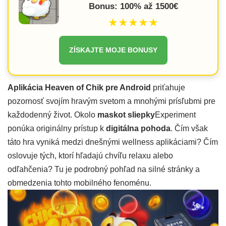
Bonus: 100% až 1500€
★★★★★
ZÍSKAJTE MOJE BONUSY
Aplikácia Heaven of Chik pre Android
priťahuje
pozornosť svojím hravým svetom a mnohými prísľubmi pre
každodenný život. Okolo
maskot sliepky
Experiment
ponúka originálny prístup k
digitálna pohoda
. Čím však
táto hra vyniká medzi dnešnými wellness aplikáciami? Čím
oslovuje tých, ktorí hľadajú chvíľu relaxu alebo
odľahčenia? Tu je podrobný pohľad na silné stránky a
obmedzenia tohto mobilného fenoménu.