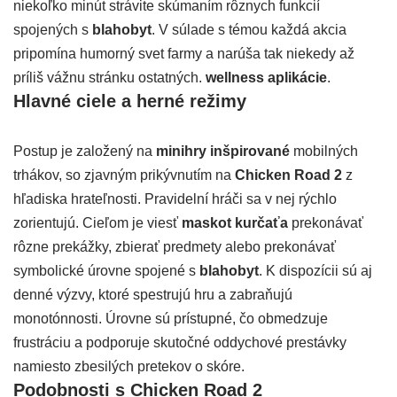
niekoľko minút strávite skúmaním rôznych funkcií
spojených s
blahobyt
. V súlade s témou každá akcia
pripomína humorný svet farmy a narúša tak niekedy až
príliš vážnu stránku ostatných.
wellness aplikácie
.
Hlavné ciele a herné režimy
Postup je založený na
minihry inšpirované
mobilných
trhákov, so zjavným prikývnutím na
Chicken Road 2
z
hľadiska hrateľnosti. Pravidelní hráči sa v nej rýchlo
zorientujú. Cieľom je viesť
maskot kurčaťa
prekonávať
rôzne prekážky, zbierať predmety alebo prekonávať
symbolické úrovne spojené s
blahobyt
. K dispozícii sú aj
denné výzvy, ktoré spestrujú hru a zabraňujú
monotónnosti. Úrovne sú prístupné, čo obmedzuje
frustráciu a podporuje skutočné oddychové prestávky
namiesto zbesilých pretekov o skóre.
Podobnosti s Chicken Road 2