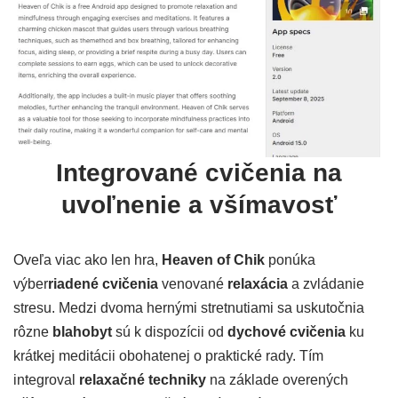
Integrované cvičenia na
uvoľnenie a všímavosť
Oveľa viac ako len hra,
Heaven of Chik
ponúka
výber
riadené cvičenia
venované
relaxácia
a zvládanie
stresu. Medzi dvoma hernými stretnutiami sa uskutočnia
rôzne
blahobyt
sú k dispozícii od
dychové cvičenia
ku
krátkej meditácii obohatenej o praktické rady. Tím
integroval
relaxačné techniky
na základe overených