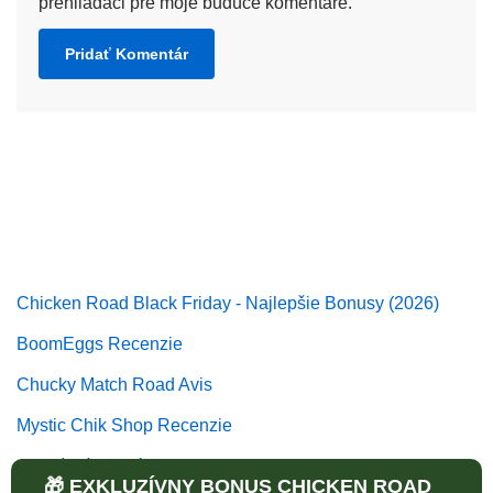
prehliadači pre moje budúce komentáre.
Chicken Road Black Friday - Najlepšie Bonusy (2026)
BoomEggs Recenzie
Chucky Match Road Avis
Mystic Chik Shop Recenzie
Chytiť kráľovské vajce Recenzie
🎁 EXKLUZÍVNY BONUS CHICKEN ROAD