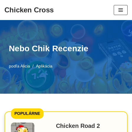
Chicken Cross
Prejsť
na
obsah
Nebo Chik Recenzie
podľa
Alicia
Aplikácia
POPULÁRNE
Chicken Road 2