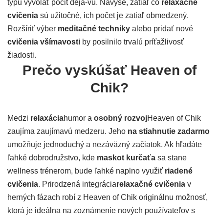
typu vyvolať pocit deja-vu. Navyše, zatiaľ čo
relaxačné
cvičenia
sú užitočné, ich počet je zatiaľ obmedzený.
Rozšíriť výber
meditačné techniky
alebo pridať nové
cvičenia všímavosti
by posilnilo trvalú príťažlivosť
žiadosti.
Prečo vyskúšať Heaven of
Chik?
Medzi
relaxácia
humor a
osobný rozvoj
Heaven of Chik
zaujíma zaujímavú medzeru. Jeho
na stiahnutie zadarmo
umožňuje jednoduchý a nezáväzný začiatok. Ak hľadáte
ľahké dobrodružstvo, kde
maskot kurčaťa
sa stane
wellness trénerom, bude ľahké naplno využiť
riadené
cvičenia
. Prirodzená integrácia
relaxačné cvičenia
v
herných fázach robí z Heaven of Chik originálnu možnosť,
ktorá je ideálna na zoznámenie nových používateľov s