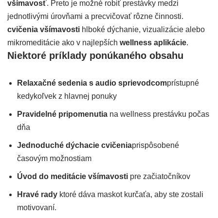
všímavosť
. Preto je možné robiť prestávky medzi
jednotlivými úrovňami a precvičovať rôzne činnosti.
cvičenia všímavosti
hlboké dýchanie, vizualizácie alebo
mikromeditácie ako v najlepších
wellness aplikácie
.
Niektoré príklady ponúkaného obsahu
Relaxačné sedenia s audio sprievodcom
prístupné
kedykoľvek z hlavnej ponuky
Pravidelné pripomenutia
na wellness prestávku počas
dňa
Jednoduché dýchacie cvičenia
prispôsobené
časovým možnostiam
Úvod do meditácie všímavosti
pre začiatočníkov
Hravé rady
ktoré dáva maskot kurčaťa, aby ste zostali
motivovaní.