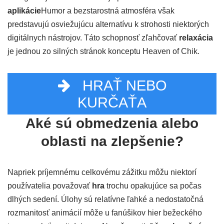
aplikácie
Humor a bezstarostná atmosféra však
predstavujú osviežujúcu alternatívu k strohosti niektorých
digitálnych nástrojov. Táto schopnosť zľahčovať
relaxácia
je jednou zo silných stránok konceptu Heaven of Chik.
HRAŤ NEBO
KURČAŤA
Aké sú obmedzenia alebo
oblasti na zlepšenie?
Napriek príjemnému celkovému zážitku môžu niektorí
používatelia považovať
hra
trochu opakujúce sa počas
dlhých sedení. Úlohy sú relatívne ľahké a nedostatočná
rozmanitosť animácií môže u fanúšikov hier bežeckého