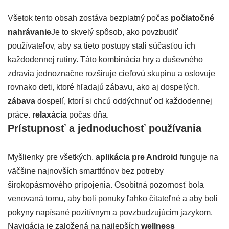
Všetok tento obsah zostáva bezplatný počas
počiatočné
nahrávanie
Je to skvelý spôsob, ako povzbudiť
používateľov, aby sa tieto postupy stali súčasťou ich
každodennej rutiny. Táto kombinácia hry a duševného
zdravia jednoznačne rozširuje cieľovú skupinu a oslovuje
rovnako deti, ktoré hľadajú zábavu, ako aj dospelých.
zábava
dospelí, ktorí si chcú oddýchnuť od každodennej
práce.
relaxácia
počas dňa.
Prístupnosť a jednoduchosť používania
Myšlienky pre všetkých,
aplikácia pre Android
funguje na
väčšine najnovších smartfónov bez potreby
širokopásmového pripojenia. Osobitná pozornosť bola
venovaná tomu, aby boli ponuky ľahko čitateľné a aby boli
pokyny napísané pozitívnym a povzbudzujúcim jazykom.
Navigácia je založená na najlepších
wellness