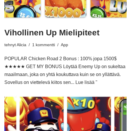
Vihollinen Up Mielipiteet
tehnyt
Alicia
1 kommentti
App
POPULAR Chicken Road 2 Bonus : 100% jopa 1500$
★★★★★ GET MY BONUS Löytää Enemy Up on sukeltaa
maailmaan, joka on yhtä koukuttava kuin se on yllättävä.
Sovellus on viettelevä kiitos sen...
Lue lisää "