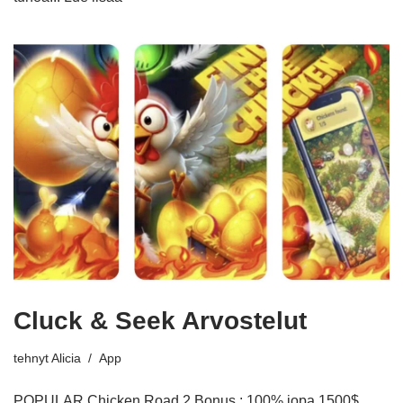
Cluck & Seek Arvostelut
tehnyt
Alicia
App
POPULAR Chicken Road 2 Bonus : 100% jopa 1500$