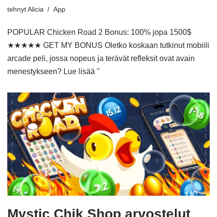
tehnyt
Alicia
App
POPULAR Chicken Road 2 Bonus: 100% jopa 1500$
★★★★★ GET MY BONUS Oletko koskaan tutkinut mobiili
arcade peli, jossa nopeus ja terävät refleksit ovat avain
menestykseen?
Lue lisää "
Mystic Chik Shop arvostelut