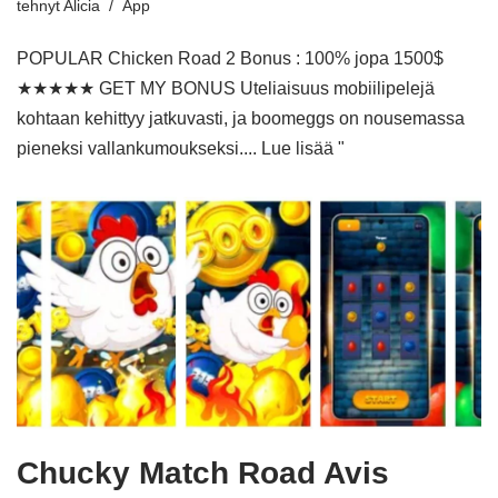
tehnyt
Alicia
App
POPULAR Chicken Road 2 Bonus : 100% jopa 1500$
★★★★★ GET MY BONUS Uteliaisuus mobiilipelejä
kohtaan kehittyy jatkuvasti, ja boomeggs on nousemassa
pieneksi vallankumoukseksi....
Lue lisää "
Chucky Match Road Avis